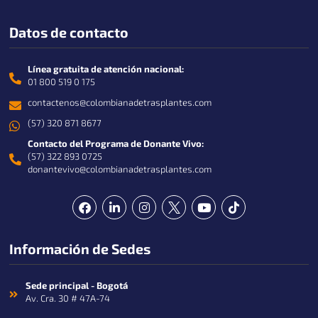
Datos de contacto
Línea gratuita de atención nacional:
01 800 519 0 175
contactenos@colombianadetrasplantes.com
(57) 320 871 8677
Contacto del Programa de Donante Vivo:
(57) 322 893 0725
donantevivo@colombianadetrasplantes.com
F
L
I
Y
T
a
i
n
o
i
c
n
s
u
k
e
k
t
t
t
Información de Sedes
b
e
a
u
o
o
d
g
b
k
o
i
r
e
k
n
a
Sede principal - Bogotá
-
m
Av. Cra. 30 # 47A-74
i