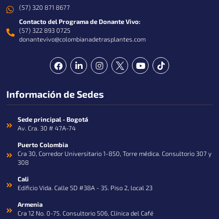
(57) 320 871 8677
Contacto del Programa de Donante Vivo:
(57) 322 893 0725
donantevivo@colombianadetrasplantes.com
F
L
I
Y
T
a
i
n
o
i
c
n
s
u
k
e
k
t
t
t
Información de Sedes
b
e
a
u
o
o
d
g
b
k
o
i
r
e
k
n
a
Sede principal - Bogotá
-
m
Av. Cra. 30 # 47A-74
i
n
Puerto Colombia
Cra 30, Corredor Universitario 1-850, Torre médica. Consultorio 307 y
308
Cali
Edificio Vida. Calle 5D #38A - 35. Piso 2, local 23
Armenia
Cra 12 No. 0-75. Consultorio 506, Clínica del Café