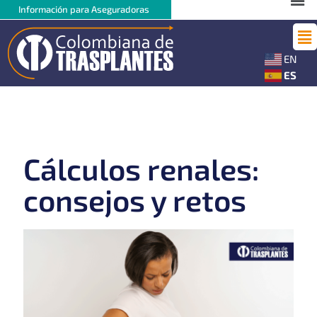
Ir
Me
Información para Aseguradoras
al
Ma
contenido
Me
EN
ES
Cálculos renales:
consejos y retos