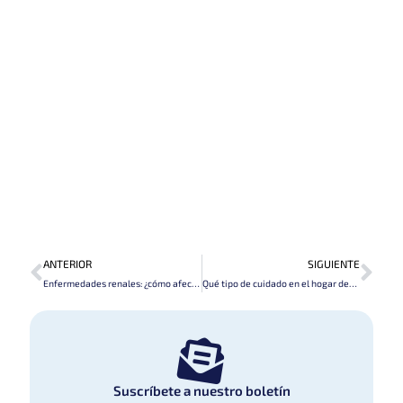
Prev
Nex
ANTERIOR
SIGUIENTE
Enfermedades renales: ¿cómo afectan la vida personal?
Qué tipo de cuidado en el hogar debe tener un paciente con trasplante de riñón
Suscríbete a nuestro boletín