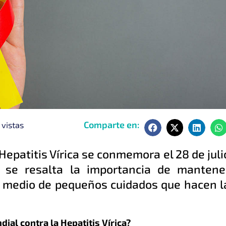
Comparte en:
vistas
 Hepatitis Vírica se conmemora el 28 de juli
 se resalta la importancia de mantene
r medio de pequeños cuidados que hacen l
dial contra la Hepatitis Vírica?