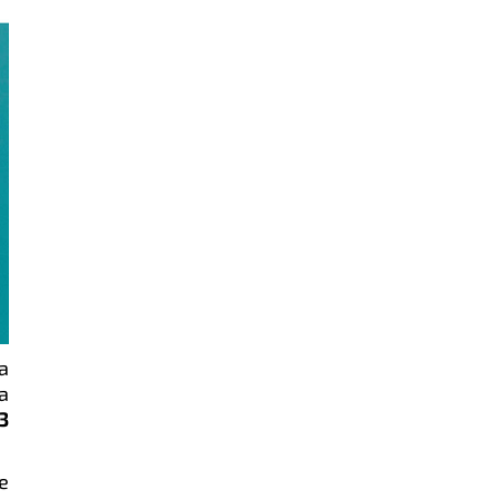
a
a
3
e