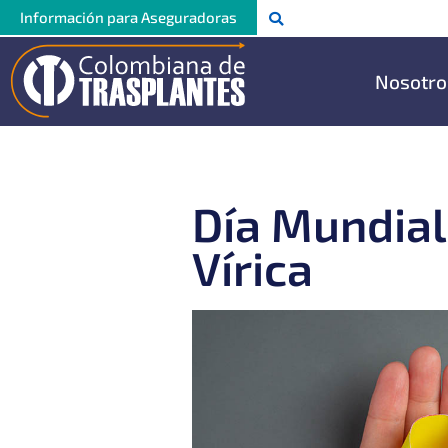
Ir
Información para Aseguradoras
al
contenido
Nosotro
Día Mundial 
Vírica