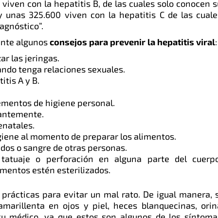
viven con la hepatitis B, de las cuales solo conocen s
y unas 325.600 viven con la hepatitis C de las cuale
agnóstico”.
ente algunos
consejos para prevenir la hepatitis viral
:
ar las jeringas.
ando tenga relaciones sexuales.
itis A y B.
ementos de higiene personal.
antemente.
enatales.
iene al momento de preparar los alimentos.
uidos o sangre de otras personas.
 tatuaje o perforación en alguna parte del cuerpo
ementos estén esterilizados.
prácticas para evitar un mal rato. De igual manera, s
amarillenta en ojos y piel, heces blanquecinas, orin
 su médico, ya que estos son algunos de los síntoma