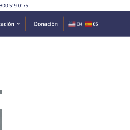
800 519 0175
ación
Donación
ES
EN