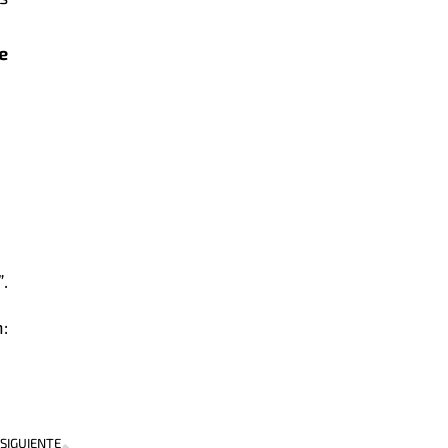
e
”
.
n:
Next
SIGUIENTE