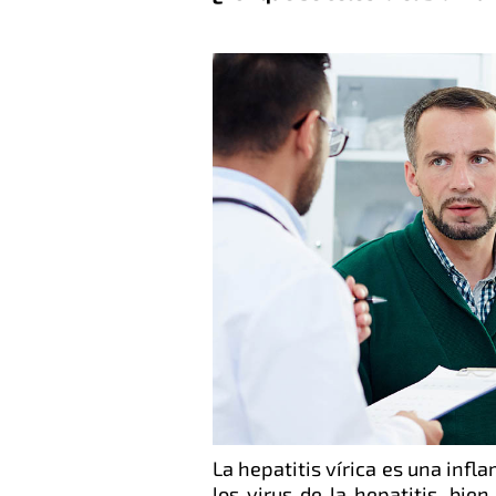
La hepatitis vírica es una infl
los virus de la hepatitis, bie