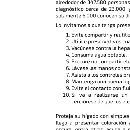
alrededor de 347.580 personas 
diagnóstico cerca de 23.000, 
solamente 6.000 conocen su di
Lo invitamos a que tenga pres
Evite compartir y reutiliz
Utilice preservativos cu
Vacúnese contra la hepat
Consuma agua potable.
Procure no compartir el
Lávese las manos const
Asista a los controles pr
Mantenga una buena hig
Evite el contacto con fl
Si va a realizarse un
cerciórese de que los el
Proteja su hígado con simples 
llega a presentar coloración 
oscura, entre otros, acuda a