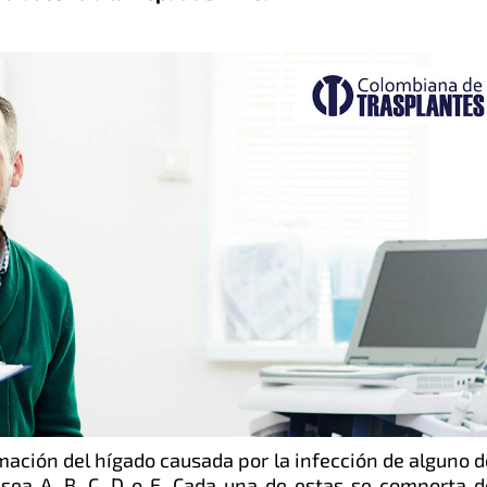
amación del hígado causada por la infección de alguno 
n sea A, B, C, D o E. Cada una de estas se comporta d