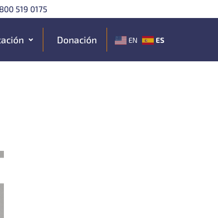
800 519 0175
ación
Donación
ES
EN