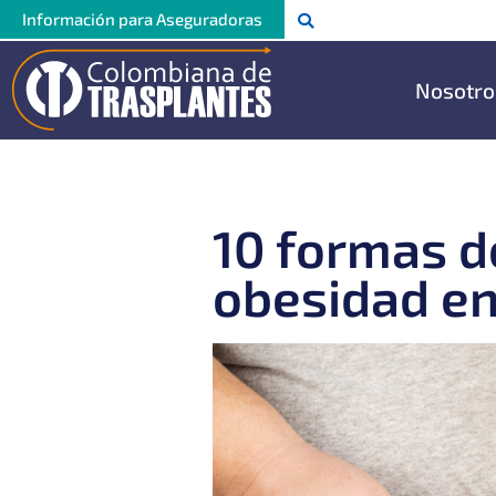
Ir
Información para Aseguradoras
al
contenido
Nosotro
10 formas d
obesidad en