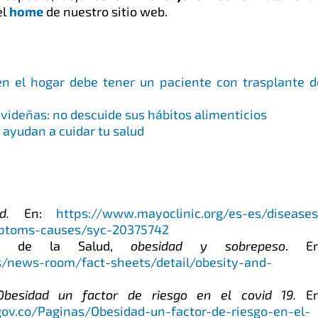
el
home
de nuestro sitio web.
en el hogar debe tener un paciente con trasplante d
avideñas: no descuide sus hábitos alimenticios
 ayudan a cuidar tu salud
d.
En:
https://www.mayoclinic.org/es-es/diseases
mptoms-causes/syc-20375742
al de la Salud,
obesidad y sobrepeso
. En
/news-room/fact-sheets/detail/obesity-and-
Obesidad un factor de riesgo en el covid 19.
En
ov.co/Paginas/Obesidad-un-factor-de-riesgo-en-el-