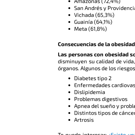
Amazonas (72,4%)
San Andrés y Providenci
Vichada (65,3%)
Guainía (64,1%)
Meta (61,8%)
Consecuencias de la obesida
Las personas con obesidad s
disminuyen su calidad de vida
órganos. Algunos de los riesgo
Diabetes tipo 2
Enfermedades cardiovas
Dislipidemia
Problemas digestivos
Apnea del sueño y probl
Distintos tipos de cáncer
Artrosis
Te puede interesar:
¿Existe un