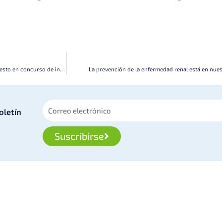
Colombiana de Trasplantes gana el primer puesto en concurso de investigación en cirugía
La prevención de la enfermedad renal está en nue
oletín
Suscribirse