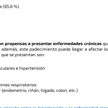
a (65,6 %)
d
on propensas a presentar enfermedades crónicas
qu
, además, este padecimiento puede llegar a afectar lo
s que se presentan son:
culares e hipertensión
emas respiratorios
 (endometrio, riñón, hígado, colon, etc.)
a relación entre la hipertensión y la enfermedad rena