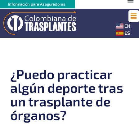
Ir
Me
Información para Aseguradoras
al
Ma
contenido
Me
EN
ES
¿Puedo practicar
algún deporte tras
un trasplante de
órganos?