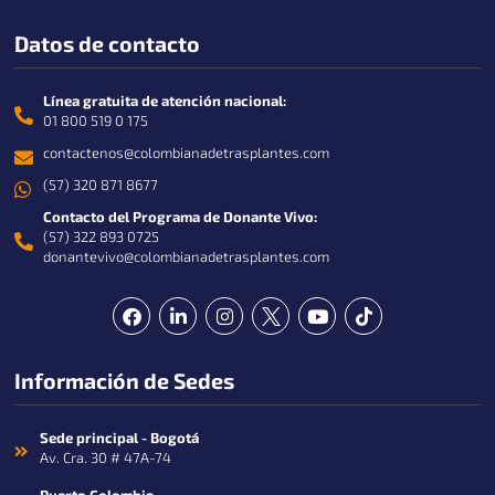
Datos de contacto
Línea gratuita de atención nacional:
01 800 519 0 175
contactenos@colombianadetrasplantes.com
(57) 320 871 8677
Contacto del Programa de Donante Vivo:
(57) 322 893 0725
donantevivo@colombianadetrasplantes.com
F
L
I
Y
T
a
i
n
o
i
c
n
s
u
k
e
k
t
t
t
Información de Sedes
b
e
a
u
o
o
d
g
b
k
o
i
r
e
k
n
a
Sede principal - Bogotá
-
m
Av. Cra. 30 # 47A-74
i
n