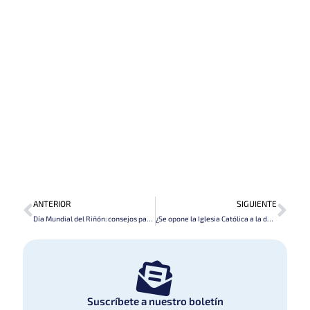
Prev
Nex
ANTERIOR
SIGUIENTE
Día Mundial del Riñón: consejos para cuidar este órgano (14 de marzo)
¿Se opone la Iglesia Católica a la donación de órganos y tejidos?
Suscríbete a nuestro boletín