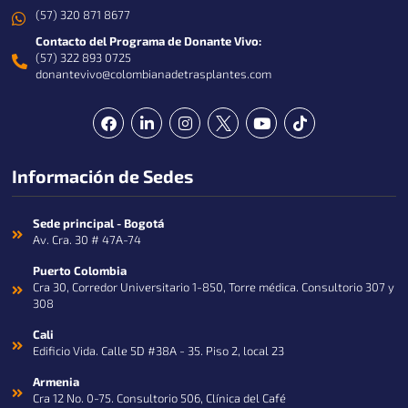
(57) 320 871 8677
Contacto del Programa de Donante Vivo:
(57) 322 893 0725
donantevivo@colombianadetrasplantes.com
F
L
I
Y
T
a
i
n
o
i
c
n
s
u
k
e
k
t
t
t
Información de Sedes
b
e
a
u
o
o
d
g
b
k
o
i
r
e
k
n
a
Sede principal - Bogotá
-
m
Av. Cra. 30 # 47A-74
i
n
Puerto Colombia
Cra 30, Corredor Universitario 1-850, Torre médica. Consultorio 307 y
308
Cali
Edificio Vida. Calle 5D #38A - 35. Piso 2, local 23
Armenia
Cra 12 No. 0-75. Consultorio 506, Clínica del Café