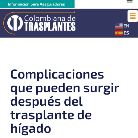
Ir
Me
Información para Aseguradoras
al
Ma
contenido
Me
EN
ES
Complicaciones
que pueden surgir
después del
trasplante de
hígado