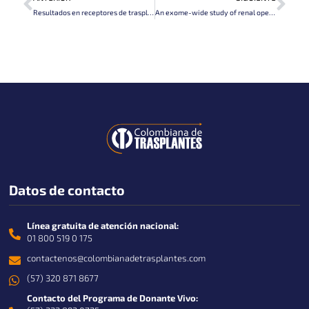
Resultados en receptores de trasplante renal de donantes cadavéricos con infección por SARS-CoV-2: Una serie de casos en un centro de trasplante en Colombia
An exome-wide study of renal operational tolerance
Datos de contacto
Línea gratuita de atención nacional:
01 800 519 0 175
contactenos@colombianadetrasplantes.com
(57) 320 871 8677
Contacto del Programa de Donante Vivo: