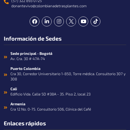
(57) 322 893 0725
donantevivo@colombianadetrasplantes.com
F
L
I
Y
T
a
i
n
o
i
c
n
s
u
k
e
k
t
t
t
Información de Sedes
b
e
a
u
o
o
d
g
b
k
o
i
r
e
k
n
a
Sede principal - Bogotá
-
m
Av. Cra. 30 # 47A-74
i
n
Puerto Colombia
Cra 30, Corredor Universitario 1-850, Torre médica. Consultorio 307 y
308
Cali
Edificio Vida. Calle 5D #38A - 35. Piso 2, local 23
Armenia
Cra 12 No. 0-75. Consultorio 506, Clínica del Café
Enlaces rápidos