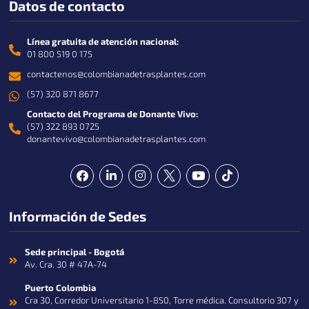
Datos de contacto
Línea gratuita de atención nacional:
01 800 519 0 175
contactenos@colombianadetrasplantes.com
(57) 320 871 8677
Contacto del Programa de Donante Vivo:
(57) 322 893 0725
donantevivo@colombianadetrasplantes.com
F
L
I
Y
T
a
i
n
o
i
c
n
s
u
k
e
k
t
t
t
Información de Sedes
b
e
a
u
o
o
d
g
b
k
o
i
r
e
k
n
a
Sede principal - Bogotá
-
m
Av. Cra. 30 # 47A-74
i
n
Puerto Colombia
Cra 30, Corredor Universitario 1-850, Torre médica. Consultorio 307 y