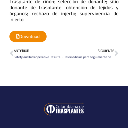
Trasplante de riñón; selección de donante; sitio
donante de trasplante; obtención de tejidos y
órganos; rechazo de injerto; supervivencia de
injerto.
Download
Prev
Nex
ANTERIOR
SIGUIENTE
Safety and Intraoperative Results in Live Kidney Donors with Vascular Multiplicity After Hand-Assisted Laparoscopy Living Donor Nephrectomy
Telemedicina para seguimiento de pacientes renales trasplantados durante la pandemia por COVID-19