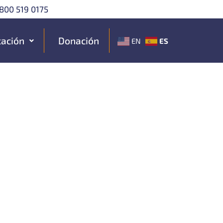
800 519 0175
ación
Donación
ES
EN