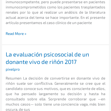
POST-
inmunocompetente, pero puede presentarse en pacientes
TRASPLANTE
inmunocomprometidos como los pacientes trasplantados
RENAL
renales por lo que al realizar un análisis de la literatura
actual acerca del tema se hace importante. En el presente
artículo presentamos el caso clínico de un paciente
Read More »
La
La evaluación psicosocial de un
evaluación
donante vivo de riñón 2017
psicosocial
de
pixelpro
un
Resumen La decisión de convertirse en donante vivo de
donante
riñón suele ser conflictiva. Generalmente se cree que el
vivo
candidato conoce sus motivos, que es consciente de ellos,
de
que ha pensado largamente su decisión y hasta ha
riñón
consultado sobre ella. Sorprende corroborar que —en
2017
muchos casos— solo tiene una conciencia vaga, más bien
oscura, de sus