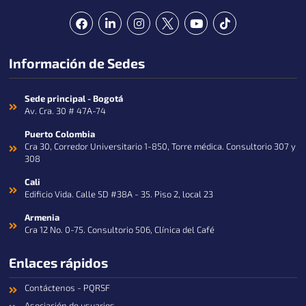
F
L
I
Y
T
a
i
n
o
i
c
n
s
u
k
e
k
t
t
t
Información de Sedes
b
e
a
u
o
o
d
g
b
k
o
i
r
e
k
n
a
Sede principal - Bogotá
-
m
Av. Cra. 30 # 47A-74
i
n
Puerto Colombia
Cra 30, Corredor Universitario 1-850, Torre médica. Consultorio 307 y
308
Cali
Edificio Vida. Calle 5D #38A - 35. Piso 2, local 23
Armenia
Cra 12 No. 0-75. Consultorio 506, Clínica del Café
Enlaces rápidos
Contáctenos - PQRSF
Asociación de usuarios