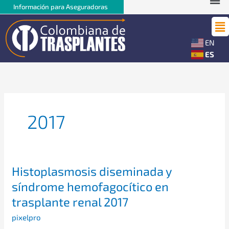
Ir
Me
Información para Aseguradoras
al
Ma
contenido
Me
EN
ES
2017
Histoplasmosis
Histoplasmosis diseminada y
diseminada
síndrome hemofagocítico en
y
trasplante renal 2017
síndrome
hemofagocítico
pixelpro
en