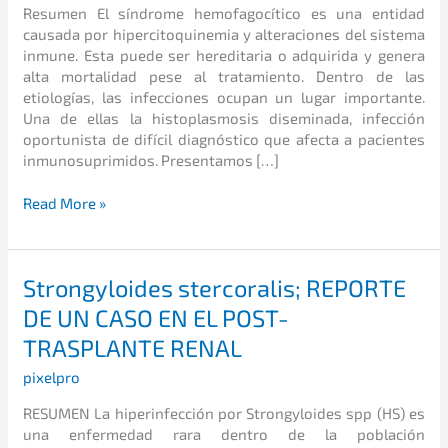
trasplante
Resumen El síndrome hemofagocítico es una entidad
renal
causada por hipercitoquinemia y alteraciones del sistema
2017
inmune. Esta puede ser hereditaria o adquirida y genera
alta mortalidad pese al tratamiento. Dentro de las
etiologías, las infecciones ocupan un lugar importante.
Una de ellas la histoplasmosis diseminada, infección
oportunista de difícil diagnóstico que afecta a pacientes
inmunosuprimidos. Presentamos […]
Read More »
Strongyloides
Strongyloides stercoralis; REPORTE
stercoralis;
DE UN CASO EN EL POST-
REPORTE
TRASPLANTE RENAL
DE
UN
pixelpro
CASO
EN
RESUMEN La hiperinfección por Strongyloides spp (HS) es
EL
una enfermedad rara dentro de la población