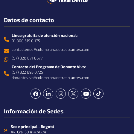
Datos de contacto
Línea gratuita de atención nacional:
01 800 519 0 175
contactenos@colombianadetrasplantes.com
(57) 320 871 8677
Contacto del Programa de Donante Vivo:
(57) 322 893 0725
donantevivo@colombianadetrasplantes.com
F
L
I
Y
T
a
i
n
o
i
c
n
s
u
k
e
k
t
t
t
Información de Sedes
b
e
a
u
o
o
d
g
b
k
o
i
r
e
k
n
a
Sede principal - Bogotá
-
m
Av. Cra. 30 # 47A-74