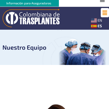
Ir
Me
Información para Aseguradoras
al
Ma
contenido
Me
EN
ES
Nuestro Equipo