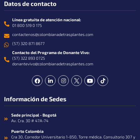
Datos de contacto
Línea gratuita de atención nacional:
01 800 519 0 175
contactenos@colombianadetrasplantes.com
(57) 320 871 8677
Contacto del Programa de Donante Vivo:
(57) 322 893 0725
donantevivo@colombianadetrasplantes.com
F
L
I
Y
T
a
i
n
o
i
c
n
s
u
k
e
k
t
t
t
Información de Sedes
b
e
a
u
o
o
d
g
b
k
o
i
r
e
k
n
a
Sede principal - Bogotá
-
m
Av. Cra. 30 # 47A-74
i
n
Puerto Colombia
Cra 30, Corredor Universitario 1-850, Torre médica. Consultorio 307 y